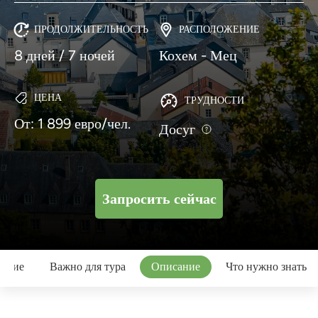
ПРОДОЛЖИТЕЛЬНОСТЬ
РАСПОЛОЖЕНИЕ
8 дней / 7 ночей
Кохем - Мец
ЦЕНА
ТРУДНОСТИ
От: 1 899 евро/чел.
Досуг
Запросить сейчас
вание
Важно для тура
Описание
Что нужно знать