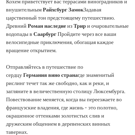
Кохем приветствует вас террасами виноградников и
внушительным
Райхсбург
Замок
Задавая
царственный тон предстоящему путешествию.
Древний
Роман
наследие
из
Трир
и очаровательные
водопады в
Саарбург
Пройдите через все ваши
велосипедные приключения, обогащая каждое
вращение открытием.
Отправляйтесь в путешествие по
сердцу
Германия
вино
страна
где знаменитый
рислинг течет так же свободно, как и реки, и
загляните в величественную столицу Люксембурга.
Повествование меняется, когда вы переезжаете во
французские владения, где жизнь - это полотно,
окрашенное оттенками золотистых слив и
дружеским общением в деревенских винных
тавернах.