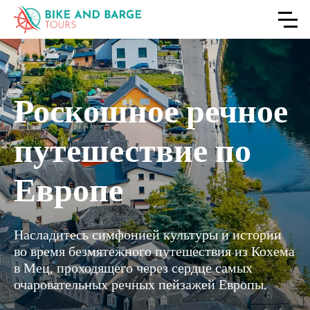
Роскошное речное
путешествие по
Европе
Насладитесь симфонией культуры и истории
во время безмятежного путешествия из Кохема
в Мец, проходящего через сердце самых
очаровательных речных пейзажей Европы.