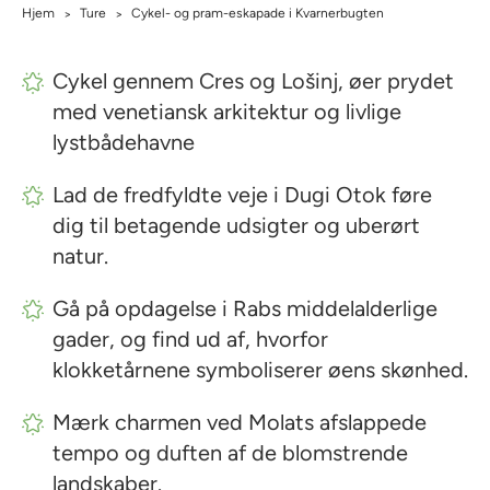
Hjem
Ture
Cykel- og pram-eskapade i Kvarnerbugten
>
>
Cykel gennem Cres og Lošinj, øer prydet
med venetiansk arkitektur og livlige
lystbådehavne
Lad de fredfyldte veje i Dugi Otok føre
dig til betagende udsigter og uberørt
natur.
Gå på opdagelse i Rabs middelalderlige
gader, og find ud af, hvorfor
klokketårnene symboliserer øens skønhed.
Mærk charmen ved Molats afslappede
tempo og duften af de blomstrende
landskaber.