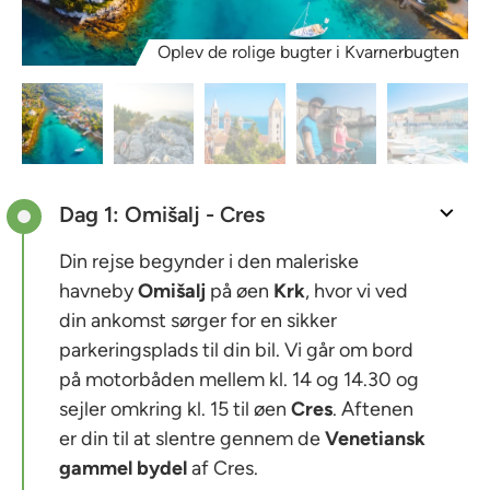
Oplev de rolige bugter i Kvarnerbugten
Dag 1: Omišalj - Cres
Din rejse begynder i den maleriske
havneby
Omišalj
på øen
Krk
, hvor vi ved
din ankomst sørger for en sikker
parkeringsplads til din bil. Vi går om bord
på motorbåden mellem kl. 14 og 14.30 og
sejler omkring kl. 15 til øen
Cres
. Aftenen
er din til at slentre gennem de
Venetiansk
gammel bydel
af Cres.