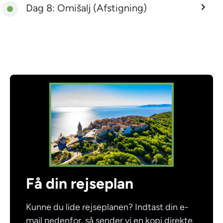
Dag 8: Omišalj (Afstigning)
Få din rejseplan
Kunne du lide rejseplanen? Indtast din e-
mail nedenfor, så sender vi en kopi direkte