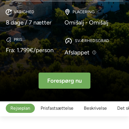
VARIGHED
PLACERING
8 dage / 7 nætter
Omišalj - Omišalj
PRIS
SVÆRHEDSGRAD
Fra: 1.799€/person
Afslappet
Forespørg nu
Rejseplan
Prisfastsættelse
Beskrivelse
Det s