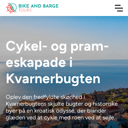
Cykel- og pram-
eskapade i
Kvarnerbugten
Oplev den fredfyldte skønhed i
Kvarnerbugtens skjulte bugter og historiske
byer på en kroatisk odyssé, der blander
glæden ved at cykle med roen ved at sejle.