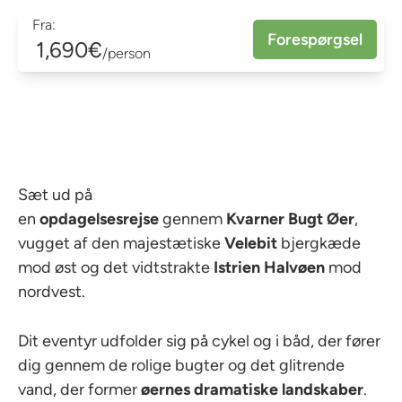
Fra:
Forespørgsel
1,690€
/person
Sæt ud på
en
opdagelsesrejse
gennem
Kvarner
Bugt
Øer
,
vugget af den majestætiske
Velebit
bjergkæde
mod øst og det vidtstrakte
Istrien
Halvøen
mod
nordvest.
Dit eventyr udfolder sig på cykel og i båd, der fører
dig gennem de rolige bugter og det glitrende
vand, der former
øernes dramatiske landskaber
.