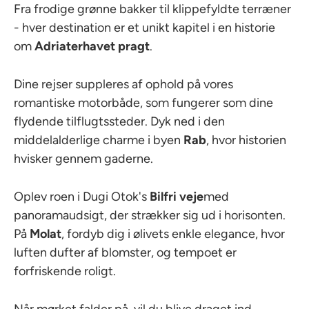
Fra frodige grønne bakker til klippefyldte terræner
- hver destination er et unikt kapitel i en historie
om
Adriaterhavet
pragt
.
Dine rejser suppleres af ophold på vores
romantiske motorbåde, som fungerer som dine
flydende tilflugtssteder. Dyk ned i den
middelalderlige charme i byen
Rab
, hvor historien
hvisker gennem gaderne.
Oplev roen i Dugi Otok's
Bilfri veje
med
panoramaudsigt, der strækker sig ud i horisonten.
På
Molat
, fordyb dig i ølivets enkle elegance, hvor
luften dufter af blomster, og tempoet er
forfriskende roligt.
Når mørket falder på, vil du blive draget ind