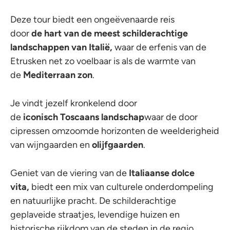
Deze tour biedt een ongeëvenaarde reis
door
de
hart van de meest schilderachtige
landschappen van Italië,
waar de erfenis van de
Etrusken net zo voelbaar is als de warmte van
de
Mediterraan
zon
.
Je vindt jezelf kronkelend door
de
iconisch
Toscaans landschap
waar de door
cipressen omzoomde horizonten de weelderigheid
van wijngaarden en
olijfgaarden
.
Geniet van de viering van de
Italiaanse dolce
vita,
biedt een mix van culturele onderdompeling
en natuurlijke pracht. De schilderachtige
geplaveide straatjes, levendige huizen en
historische rijkdom van de steden in de regio