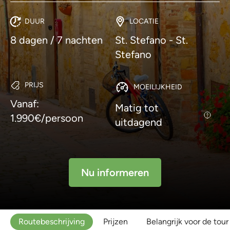
DUUR
LOCATIE
8 dagen / 7 nachten
St. Stefano - St.
Stefano
PRIJS
MOEILIJKHEID
Vanaf:
Matig tot
1.990€/persoon
uitdagend
Nu informeren
Routebeschrijving
Prijzen
Belangrijk voor de tour