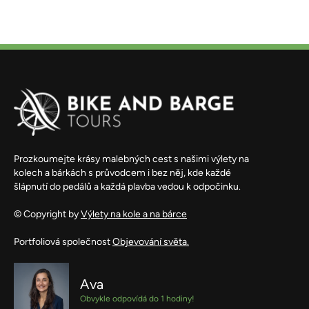
Prozkoumejte krásy malebných cest s našimi výlety na
kolech a bárkách s průvodcem i bez něj, kde každé
šlápnutí do pedálů a každá plavba vedou k odpočinku.
© Copyright by
Výlety na kole a na bárce
Portfoliová společnost
Objevování světa.
Ava
Obvykle odpovídá do 1 hodiny!