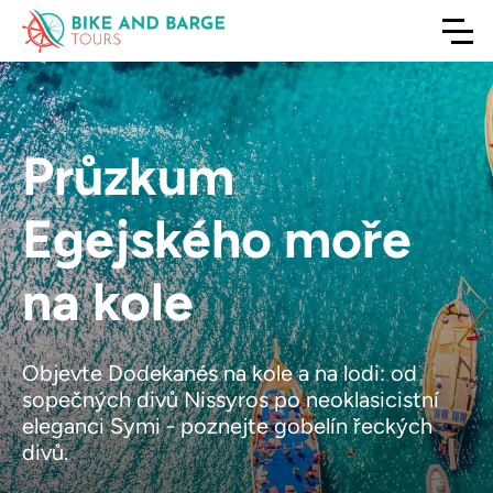
Průzkum
Egejského moře
na kole
Objevte Dodekanés na kole a na lodi: od
sopečných divů Nissyros po neoklasicistní
eleganci Symi - poznejte gobelín řeckých
divů.