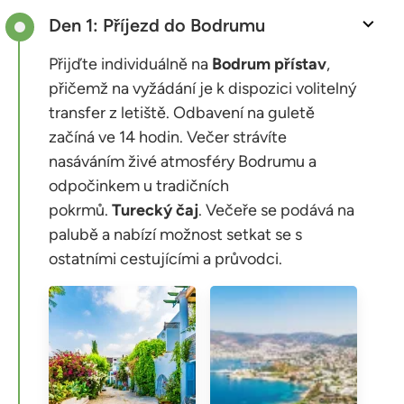
Den 1: Příjezd do Bodrumu
Přijďte individuálně na
Bodrum
přístav
,
přičemž na vyžádání je k dispozici volitelný
transfer z letiště. Odbavení na guletě
začíná ve 14 hodin. Večer strávíte
nasáváním živé atmosféry Bodrumu a
odpočinkem u tradičních
pokrmů.
Turecký
čaj
. Večeře se podává na
palubě a nabízí možnost setkat se s
ostatními cestujícími a průvodci.