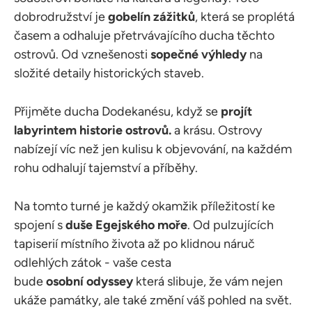
dobrodružství je
gobelín zážitků
, která se proplétá
časem a odhaluje přetrvávajícího ducha těchto
ostrovů. Od vznešenosti
sopečné výhledy
na
složité detaily historických staveb.
Přijměte ducha Dodekanésu, když se
projít
labyrintem historie ostrovů.
a krásu. Ostrovy
nabízejí víc než jen kulisu k objevování, na každém
rohu odhalují tajemství a příběhy.
Na tomto turné je každý okamžik příležitostí ke
spojení s
duše Egejského moře
. Od pulzujících
tapiserií místního života až po klidnou náruč
odlehlých zátok - vaše cesta
bude
osobní
odyssey
která slibuje, že vám nejen
ukáže památky, ale také změní váš pohled na svět.