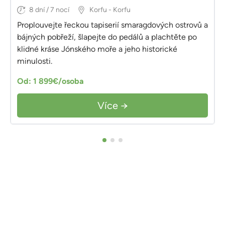
8 dní / 7 nocí
Korfu - Korfu
Proplouvejte řeckou tapiserií smaragdových ostrovů a
bájných pobřeží, šlapejte do pedálů a plachtěte po
klidné kráse Jónského moře a jeho historické
minulosti.
Od: 1 899€/osoba
Více →