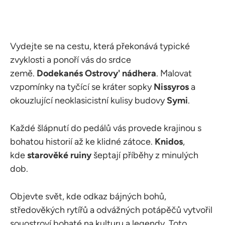
Vydejte se na cestu, která překonává typické
zvyklosti a ponoří vás do srdce
země.
Dodekanés
Ostrovy'
nádhera
. Malovat
vzpomínky na tyčící se kráter sopky
Nissyros
a
okouzlující neoklasicistní kulisy budovy
Symi
.
Každé šlápnutí do pedálů vás provede krajinou s
bohatou historií až ke klidné zátoce.
Knidos
,
kde
starověké
ruiny
šeptají příběhy z minulých
dob.
Objevte svět, kde odkaz bájných bohů,
středověkých rytířů a odvážných potápěčů vytvořil
souostroví bohaté na kulturu a legendy. Toto