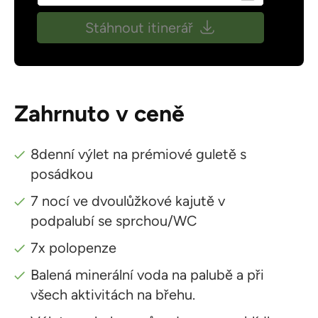
Stáhnout itinerář
Zahrnuto v ceně
8denní výlet na prémiové guletě s
posádkou
7 nocí ve dvoulůžkové kajutě v
podpalubí se sprchou/WC
7x polopenze
Balená minerální voda na palubě a při
všech aktivitách na břehu.