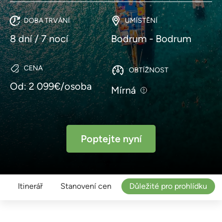
DOBA TRVÁNÍ
UMÍSTĚNÍ
8 dní / 7 nocí
Bodrum - Bodrum
CENA
OBTÍŽNOST
Od: 2 099€/osoba
Mírná
Poptejte nyní
Itinerář
Stanovení cen
Důležité pro prohlídku