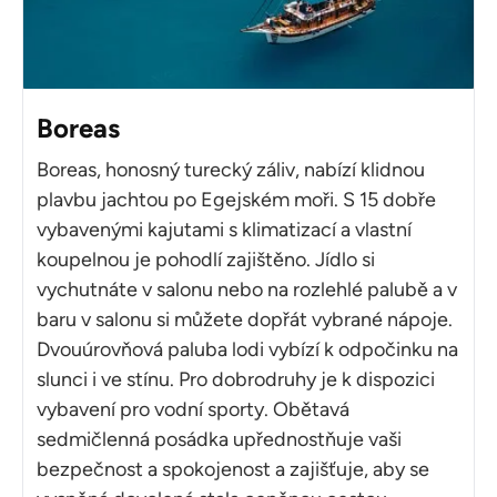
Boreas
Boreas, honosný turecký záliv, nabízí klidnou
plavbu jachtou po Egejském moři. S 15 dobře
vybavenými kajutami s klimatizací a vlastní
koupelnou je pohodlí zajištěno. Jídlo si
vychutnáte v salonu nebo na rozlehlé palubě a v
baru v salonu si můžete dopřát vybrané nápoje.
Dvouúrovňová paluba lodi vybízí k odpočinku na
slunci i ve stínu. Pro dobrodruhy je k dispozici
vybavení pro vodní sporty. Obětavá
sedmičlenná posádka upřednostňuje vaši
bezpečnost a spokojenost a zajišťuje, aby se