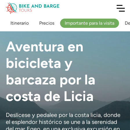
Itinerario
Precios
Importante para la visita
De
Aventura en
bicicleta y
barcaza por la
costa de Licia
Deslícese y pedalee por la costa licia, donde
el esplendor histórico se une a la serenidad
del mar Egeo, en una exclusiva excursión en