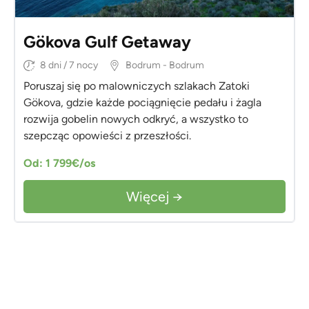
Gökova Gulf Getaway
8 dni / 7 nocy
Bodrum - Bodrum
Poruszaj się po malowniczych szlakach Zatoki
Gökova, gdzie każde pociągnięcie pedału i żagla
rozwija gobelin nowych odkryć, a wszystko to
szepcząc opowieści z przeszłości.
Od: 1 799€/os
Więcej →