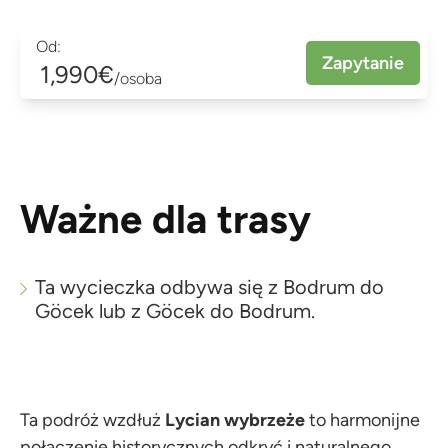
Od:
Zapytanie
1,990€
/osoba
Ważne dla trasy
Ta wycieczka odbywa się z Bodrum do
Göcek lub z Göcek do Bodrum.
Ta podróż wzdłuż
Lycian
wybrzeże
to harmonijne
połączenie historycznych odkryć i naturalnego