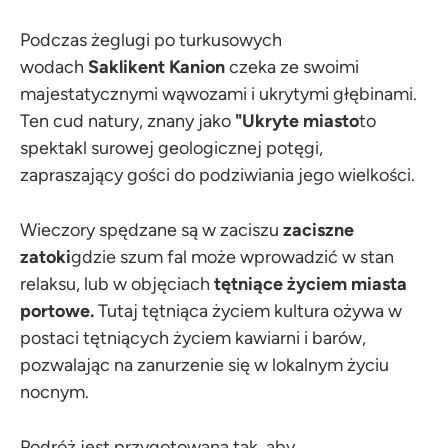
Podczas żeglugi po turkusowych
wodach
Saklikent
Kanion
czeka ze swoimi
majestatycznymi wąwozami i ukrytymi głębinami.
Ten cud natury, znany jako
"Ukryte miasto
to
spektakl surowej geologicznej potęgi,
zapraszający gości do podziwiania jego wielkości.
Wieczory spędzane są w zaciszu
zaciszne
zatoki
gdzie szum fal może wprowadzić w stan
relaksu, lub w objęciach
tętniące życiem miasta
portowe.
Tutaj tętniąca życiem kultura ożywa w
postaci tętniących życiem kawiarni i barów,
pozwalając na zanurzenie się w lokalnym życiu
nocnym.
Podróż jest przygotowana tak, aby