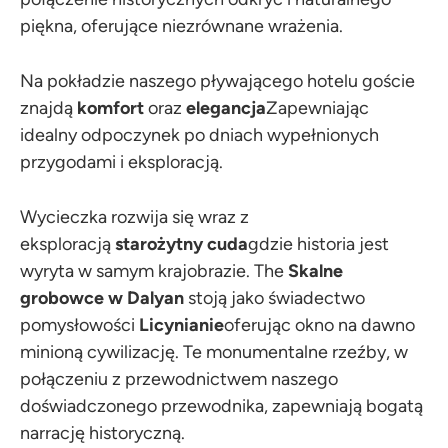
piękna, oferujące niezrównane wrażenia.
Na pokładzie naszego pływającego hotelu goście
znajdą
komfort
oraz
elegancja
Zapewniając
idealny odpoczynek po dniach wypełnionych
przygodami i eksploracją.
Wycieczka rozwija się wraz z
eksploracją
starożytny
cuda
gdzie historia jest
wyryta w samym krajobrazie. The
Skalne
grobowce w Dalyan
stoją jako świadectwo
pomysłowości
Licynianie
oferując okno na dawno
minioną cywilizację. Te monumentalne rzeźby, w
połączeniu z przewodnictwem naszego
doświadczonego przewodnika, zapewniają bogatą
narrację historyczną.