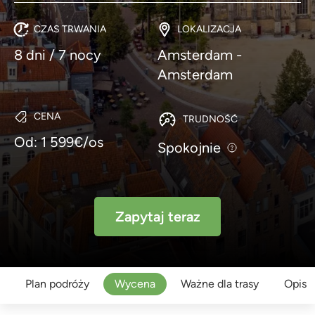
CZAS TRWANIA
LOKALIZACJA
8 dni / 7 nocy
Amsterdam -
Amsterdam
CENA
TRUDNOŚĆ
Od: 1 599€/os
Spokojnie
Zapytaj teraz
Plan podróży
Wycena
Ważne dla trasy
Opis