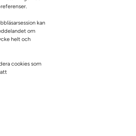
preferenser.
ebbläsarsession kan
 meddelandet om
ycke helt och
adera cookies som
att