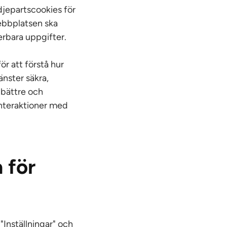
djepartscookies för
webbplatsen ska
ierbara uppgifter.
r att förstå hur
änster säkra,
n bättre och
interaktioner med
 för
"Inställningar" och