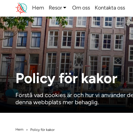
Hem
Resor
Om oss
Kontakta oss
Policy för kakor
Förstå vad cookies är och hur vi använder d
denna webbplats mer behaglig.
Hem
>
Policy för kakor