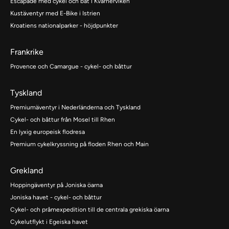
Escapade med cykel och båt i Kvarnerviken
Kustäventyr med E-Bike i Istrien
Kroatiens nationalparker - höjdpunkter
Frankrike
Provence och Camargue - cykel- och båttur
Tyskland
Premiumäventyr i Nederländerna och Tyskland
Cykel- och båttur från Mosel till Rhen
En lyxig europeisk flodresa
Premium cykelkryssning på floden Rhen och Main
Grekland
Hoppingäventyr på Joniska öarna
Joniska havet - cykel- och båttur
Cykel- och pråmexpedition till de centrala grekiska öarna
Cykelutflykt i Egeiska havet