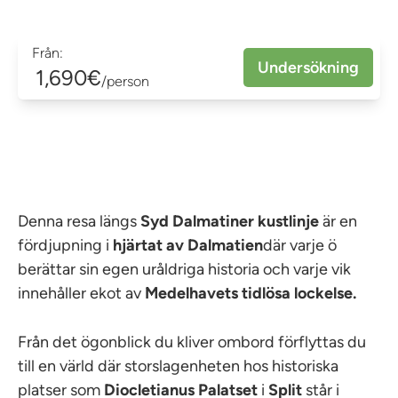
Från:
Undersökning
1,690€
/person
Denna resa längs
Syd
Dalmatiner
kustlinje
är en
fördjupning i
hjärtat av Dalmatien
där varje ö
berättar sin egen uråldriga historia och varje vik
innehåller ekot av
Medelhavets tidlösa lockelse.
Från det ögonblick du kliver ombord förflyttas du
till en värld där storslagenheten hos historiska
platser som
Diocletianus
Palatset
i
Split
står i