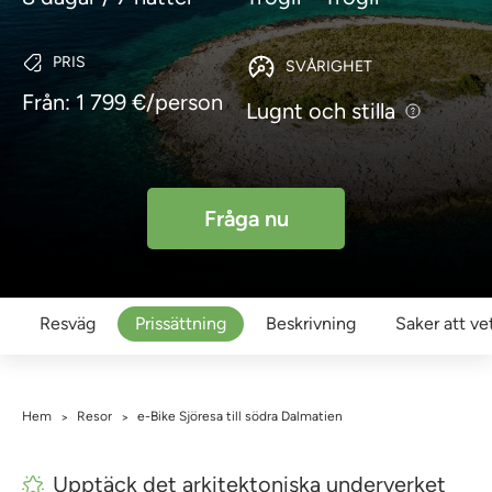
PRIS
SVÅRIGHET
Från: 1 799 €/person
Lugnt och stilla
Fråga nu
Resväg
Prissättning
Beskrivning
Saker att ve
Hem
Resor
e-Bike Sjöresa till södra Dalmatien
>
>
Upptäck det arkitektoniska underverket