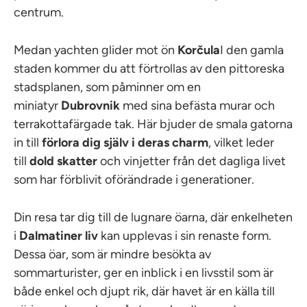
centrum.
Medan yachten glider mot ön
Korčula
I den gamla
staden kommer du att förtrollas av den pittoreska
stadsplanen, som påminner om en
miniatyr
Dubrovnik
med sina befästa murar och
terrakottafärgade tak. Här bjuder de smala gatorna
in till
förlora dig själv i deras charm
, vilket leder
till
dold
skatter
och vinjetter från det dagliga livet
som har förblivit oförändrade i generationer.
Din resa tar dig till de lugnare öarna, där enkelheten
i
Dalmatiner
liv
kan upplevas i sin renaste form.
Dessa öar, som är mindre besökta av
sommarturister, ger en inblick i en livsstil som är
både enkel och djupt rik, där havet är en källa till