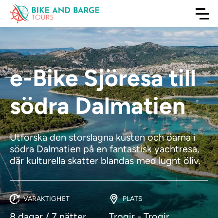
e-Bike Sjöresa till
södra Dalmatien
Utforska den storslagna kusten och öarna i
södra Dalmatien på en fantastisk yachtresa,
där kulturella skatter blandas med lugnt öliv.
VARAKTIGHET
PLATS
8 dagar / 7 nätter
Trogir - Trogir