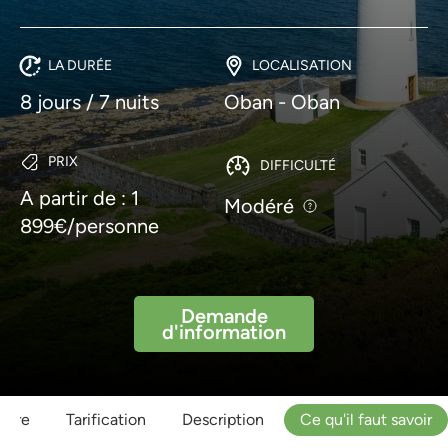
LA DURÉE
LOCALISATION
8 jours / 7 nuits
Oban - Oban
PRIX
DIFFICULTÉ
A partir de : 1
Modéré
899€/personne
Demande
d'information
raire
Tarification
Description
Ce qu'il faut savoir