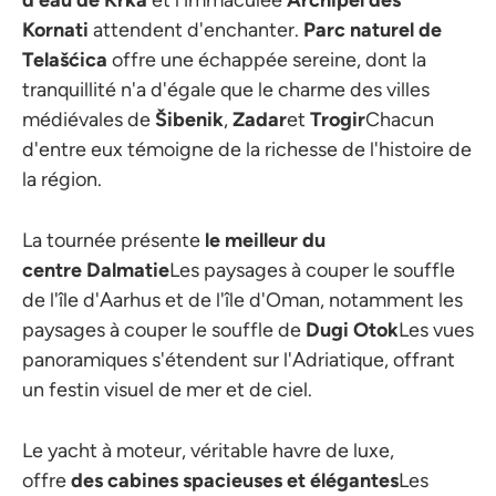
d'eau de Krka
et l'immaculée
Archipel des
Kornati
attendent d'enchanter.
Parc naturel de
Telašćica
offre une échappée sereine, dont la
tranquillité n'a d'égale que le charme des villes
médiévales de
Šibenik
,
Zadar
et
Trogir
Chacun
d'entre eux témoigne de la richesse de l'histoire de
la région.
La tournée présente
le meilleur du
centre
Dalmatie
Les paysages à couper le souffle
de l'île d'Aarhus et de l'île d'Oman, notamment les
paysages à couper le souffle de
Dugi
Otok
Les vues
panoramiques s'étendent sur l'Adriatique, offrant
un festin visuel de mer et de ciel.
Le yacht à moteur, véritable havre de luxe,
offre
des cabines spacieuses et élégantes
Les