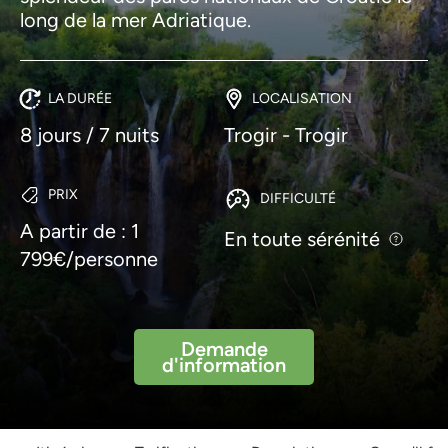
long de la mer Adriatique.
LA DURÉE
LOCALISATION
8 jours / 7 nuits
Trogir - Trogir
PRIX
DIFFICULTÉ
A partir de : 1
En toute sérénité
799€/personne
Demande
d'information